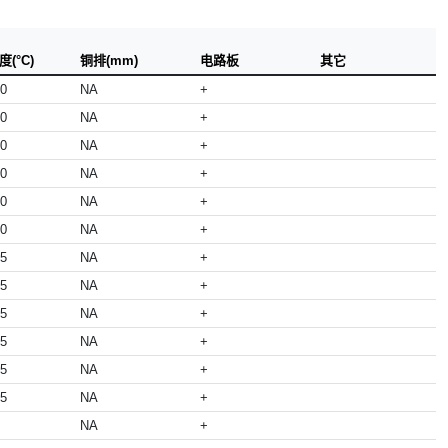
(°C)
铜排(mm)
电路板
其它
50
NA
+
50
NA
+
50
NA
+
50
NA
+
50
NA
+
50
NA
+
25
NA
+
25
NA
+
25
NA
+
25
NA
+
25
NA
+
25
NA
+
NA
+