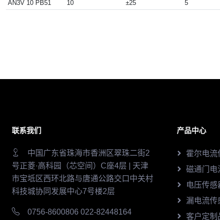
AN3V 10 PB51
10
±25
5
联系我们
产品中心
中国广东省珠海市香洲区翠珠二街2
霍尔电流
号正菱·高科园（芯空间）C座4层 | 天津
磁通门电
市宝坻区西环北路与唐通公路交口中关村
电压传感
科技城协同发展中心7号楼2层
漏电流传
0756-8600806 022-82448164
客户定制