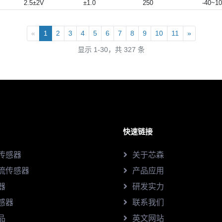
2.5±2V
±1.0
250
-40~1
«
1
2
3
4
5
6
7
8
9
10
11
»
显示 1-30，共 327 条
快速链接
传感器
关于芯森
流传感器
产品应用
器
研发实力
感器
联系我们
品
英文网站