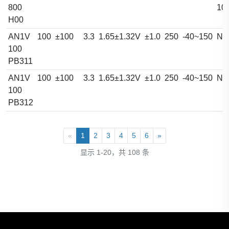
800
10
H00
AN1V
100
±100
3.3
1.65±1.32V
±1.0
250
-40~150
NA
100
PB311
AN1V
100
±100
3.3
1.65±1.32V
±1.0
250
-40~150
NA
100
PB312
«
1
2
3
4
5
6
»
显示 1-20，共 108 条