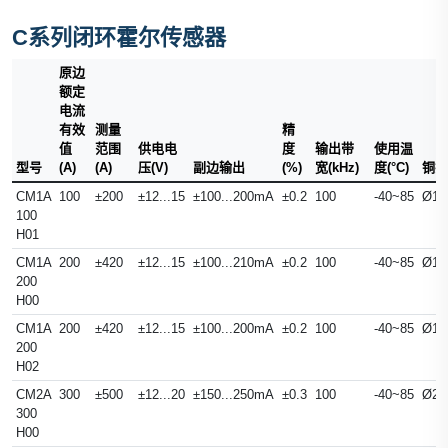
C系列闭环霍尔传感器
原边
额定
电流
有效
测量
精
值
范围
供电电
度
输出带
使用温
型号
(A)
(A)
压(V)
副边输出
(%)
宽(kHz)
度(°C)
铜排
CM1A
100
±200
±12...15
±100...200mA
±0.2
100
-40~85
Ø15
100
H01
CM1A
200
±420
±12...15
±100...210mA
±0.2
100
-40~85
Ø15
200
H00
CM1A
200
±420
±12...15
±100...200mA
±0.2
100
-40~85
Ø15
200
H02
CM2A
300
±500
±12...20
±150...250mA
±0.3
100
-40~85
Ø20
300
H00