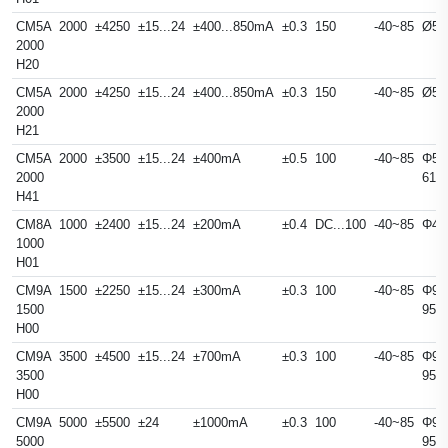
CM5A
2000
±4250
±15...24
±400...850mA
±0.3
150
-40~85
Ø57
2000
H20
CM5A
2000
±4250
±15...24
±400...850mA
±0.3
150
-40~85
Ø57
2000
H21
CM5A
2000
±3500
±15...24
±400mA
±0.5
100
-40~85
Φ57
2000
61m
H41
CM8A
1000
±2400
±15...24
±200mA
±0.4
DC...100
-40~85
Φ4
1000
H01
CM9A
1500
±2250
±15...24
±300mA
±0.3
100
-40~85
Φ94
1500
95
H00
CM9A
3500
±4500
±15...24
±700mA
±0.3
100
-40~85
Φ94
3500
95
H00
CM9A
5000
±5500
±24
±1000mA
±0.3
100
-40~85
Φ94
5000
95