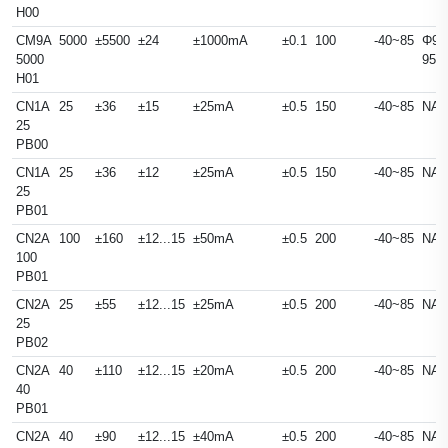
H00
CM9A
5000
±5500
±24
±1000mA
±0.1
100
-40~85
Φ94
5000
95
H01
CN1A
25
±36
±15
±25mA
±0.5
150
-40~85
NA
25
PB00
CN1A
25
±36
±12
±25mA
±0.5
150
-40~85
NA
25
PB01
CN2A
100
±160
±12...15
±50mA
±0.5
200
-40~85
NA
100
PB01
CN2A
25
±55
±12...15
±25mA
±0.5
200
-40~85
NA
25
PB02
CN2A
40
±110
±12...15
±20mA
±0.5
200
-40~85
NA
40
PB01
CN2A
40
±90
±12...15
±40mA
±0.5
200
-40~85
NA