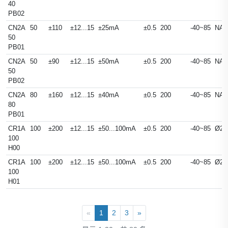
40
PB02
CN2A
50
±110
±12...15
±25mA
±0.5
200
-40~85
NA
50
PB01
CN2A
50
±90
±12...15
±50mA
±0.5
200
-40~85
NA
50
PB02
CN2A
80
±160
±12...15
±40mA
±0.5
200
-40~85
NA
80
PB01
CR1A
100
±200
±12...15
±50...100mA
±0.5
200
-40~85
Ø23
100
H00
CR1A
100
±200
±12...15
±50...100mA
±0.5
200
-40~85
Ø23
100
H01
«
1
2
3
»