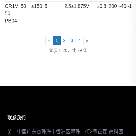
CR1V
50
±150
5
2.5±1.875V
±0.8
200
-40~10
50
PB04
«
1
2
3
4
»
显示 1-20，共 79 条
联系我们
中国广东省珠海市香洲区翠珠二街2号正菱·高科园