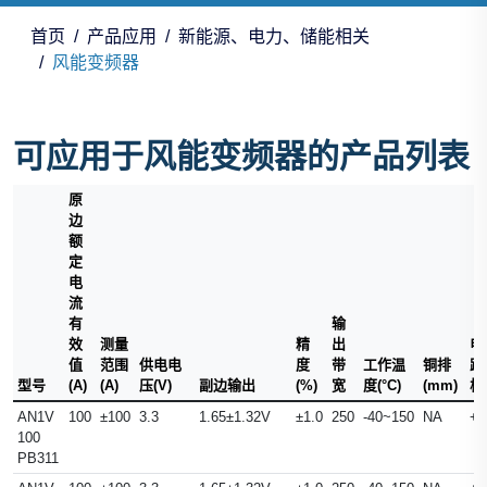
首页
产品应用
新能源、电力、储能相关
风能变频器
可应用于风能变频器的产品列表
原
边
额
定
电
流
有
输
效
测量
精
出
电
值
范围
供电电
度
带
工作温
铜排
路
型号
(A)
(A)
压(V)
副边输出
(%)
宽
度(°C)
(mm)
板
AN1V
100
±100
3.3
1.65±1.32V
±1.0
250
-40~150
NA
+
100
PB311