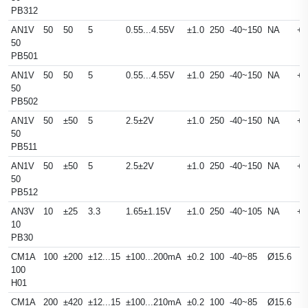
PB312
AN1V
50
50
5
0.55...4.55V
±1.0
250
-40~150
NA
+
50
PB501
AN1V
50
50
5
0.55...4.55V
±1.0
250
-40~150
NA
+
50
PB502
AN1V
50
±50
5
2.5±2V
±1.0
250
-40~150
NA
+
50
PB511
AN1V
50
±50
5
2.5±2V
±1.0
250
-40~150
NA
+
50
PB512
AN3V
10
±25
3.3
1.65±1.15V
±1.0
250
-40~105
NA
+
10
PB30
CM1A
100
±200
±12...15
±100...200mA
±0.2
100
-40~85
Ø15.6
100
H01
CM1A
200
±420
±12...15
±100...210mA
±0.2
100
-40~85
Ø15.6