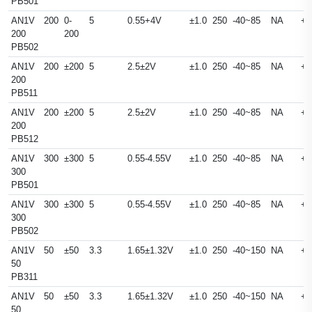
PB501
AN1V
200
0-
5
0.55+4V
±1.0
250
-40~85
NA
+
200
200
PB502
AN1V
200
±200
5
2.5±2V
±1.0
250
-40~85
NA
+
200
PB511
AN1V
200
±200
5
2.5±2V
±1.0
250
-40~85
NA
+
200
PB512
AN1V
300
±300
5
0.55-4.55V
±1.0
250
-40~85
NA
+
300
PB501
AN1V
300
±300
5
0.55-4.55V
±1.0
250
-40~85
NA
+
300
PB502
AN1V
50
±50
3.3
1.65±1.32V
±1.0
250
-40~150
NA
+
50
PB311
AN1V
50
±50
3.3
1.65±1.32V
±1.0
250
-40~150
NA
+
50