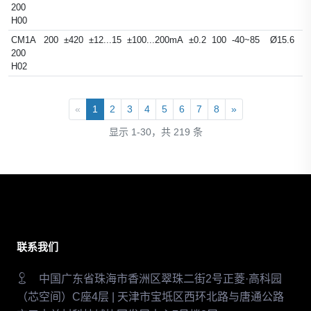
200
H00
CM1A
200
±420
±12...15
±100...200mA
±0.2
100
-40~85
Ø15.6
200
H02
«
1
2
3
4
5
6
7
8
»
显示 1-30，共 219 条
联系我们
中国广东省珠海市香洲区翠珠二街2号正菱·高科园
（芯空间）C座4层 | 天津市宝坻区西环北路与唐通公路