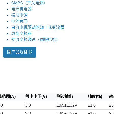
SMPS（开关电源）
电焊机电源
模块电源
电池管理
直流电机驱动的静止式变流器
风能变频器
交流变频调速（伺服电机）
产品规格书
范围(A)
供电电压(V)
副边输出
精度(%)
输
00
3.3
1.65±1.32V
±1.0
25
00
3.3
1.65±1.32V
±1.0
25