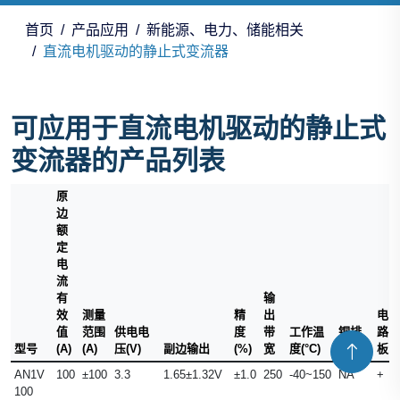
首页
产品应用
新能源、电力、储能相关
直流电机驱动的静止式变流器
可应用于直流电机驱动的静止式
变流器的产品列表
原
边
额
定
电
流
有
输
效
测量
精
出
电
值
范围
供电电
度
带
工作温
铜排
路
型号
(A)
(A)
压(V)
副边输出
(%)
宽
度(°C)
(mm)
板
AN1V
100
±100
3.3
1.65±1.32V
±1.0
250
-40~150
NA
+
100