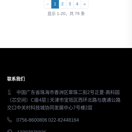
«
1
2
3
4
»
显示 1-20，共 79 条
联系我们
中国广东省珠海市香洲区翠珠二街2号正菱·高科园
（芯空间）C座4层 | 天津市宝坻区西环北路与唐通公路
交口中关村科技城协同发展中心7号楼2层
0756-8600806 022-82448164