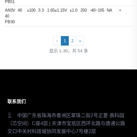
PB51
AN3V
40
±100
3.3
1.65±1.15V
±1.0
250
-40~105
NA
+
40
PB30
«
1
2
»
显示 1-30，共 54 条
联系我们
中国广东省珠海市香洲区翠珠二街2号正菱·高科园
（芯空间）C座4层 | 天津市宝坻区西环北路与唐通公路
交口中关村科技城协同发展中心7号楼2层