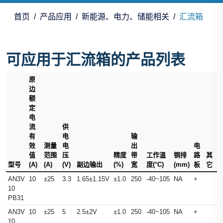
首页
产品应用
新能源、电力、储能相关
汇流箱
可应用于汇流箱的产品列表
原
边
额
定
电
流
供
有
电
输
效
测量
电
出
电
值
范围
压
精度
带
工作温
铜排
路
其
型号
(A)
(A)
(V)
副边输出
(%)
宽
度(°C)
(mm)
板
它
AN3V
10
±25
3.3
1.65±1.15V
±1.0
250
-40~105
NA
+
10
PB31
AN3V
10
±25
5
2.5±2V
±1.0
250
-40~105
NA
+
10