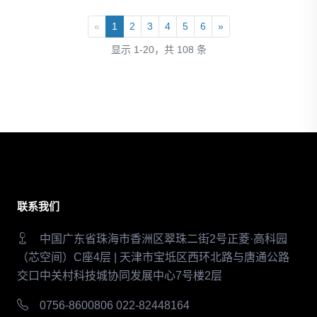
«
1
2
3
4
5
6
»
显示 1-20，共 108 条
联系我们
中国广东省珠海市香洲区翠珠二街2号正菱·高科园
（芯空间）C座4层 | 天津市宝坻区西环北路与唐通公路
交口中关村科技城协同发展中心7号楼2层
0756-8600806 022-82448164