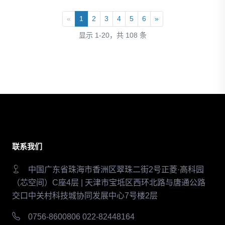
«
1
2
3
4
5
6
»
显示 1-20，共 108 条
联系我们
中国广东省珠海市香洲区翠珠二街2号正菱·高科园
（芯空间）C座4层 | 天津市宝坻区西环北路与唐通公路
交口中关村科技城协同发展中心7号楼2层
0756-8600806 022-82448164