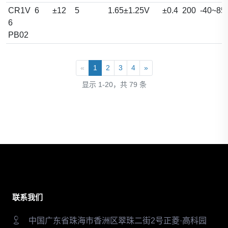
CR1V
6
±12
5
1.65±1.25V
±0.4
200
-40~85
6
PB02
«
1
2
3
4
»
显示 1-20，共 79 条
联系我们
中国广东省珠海市香洲区翠珠二街2号正菱·高科园