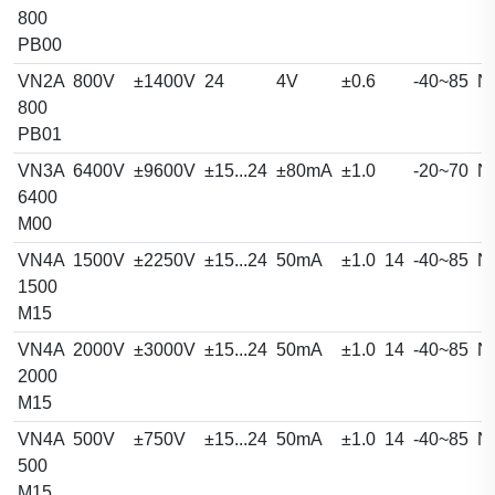
800
PB00
VN2A
800V
±1400V
24
4V
±0.6
-40~85
N
800
PB01
VN3A
6400V
±9600V
±15...24
±80mA
±1.0
-20~70
N
6400
M00
VN4A
1500V
±2250V
±15...24
50mA
±1.0
14
-40~85
N
1500
M15
VN4A
2000V
±3000V
±15...24
50mA
±1.0
14
-40~85
N
2000
M15
VN4A
500V
±750V
±15...24
50mA
±1.0
14
-40~85
N
500
M15