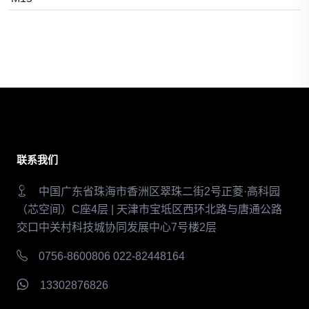
联系我们
中国广东省珠海市香洲区翠珠二街2号正菱·高科园
（芯空间）C座4层 | 天津市宝坻区西环北路与唐通公路
交口中关村科技城协同发展中心7号楼2层
0756-8600806 022-82448164
13302876826