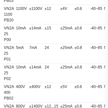
PB03
VN2A
1100V
±1100V
±12
±4V
±0.6
-40~85
N
1100
PB20
VN2A
10mA
±14mA
±15
±25mA
±0.6
-40~85
N
25
P00
VN2A
5mA
7mA
24
±25mA
±0.8
-40~85
N
25
P01
VN2A
10mA
±14mA
24
±25mA
±0.8
-40~85
N
25
P02
VN2A
400V
±400V
±12
±5V
±0.6
-40~85
N
400
PB02
VN2A
800V
±1400V
±12...15
±25mA
±0.6
-40~85
N