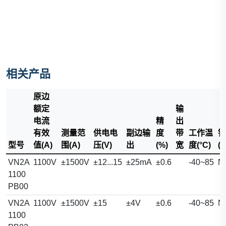
相关产品
原边
额定
输
电流
精
出
有效
测量范
供电电
副边输
度
带
工作温
铜
型号
值(A)
围(A)
压(V)
出
(%)
宽
度(°C)
(
VN2A
1100V
±1500V
±12...15
±25mA
±0.6
-40~85
N
1100
PB00
VN2A
1100V
±1500V
±15
±4V
±0.6
-40~85
N
1100