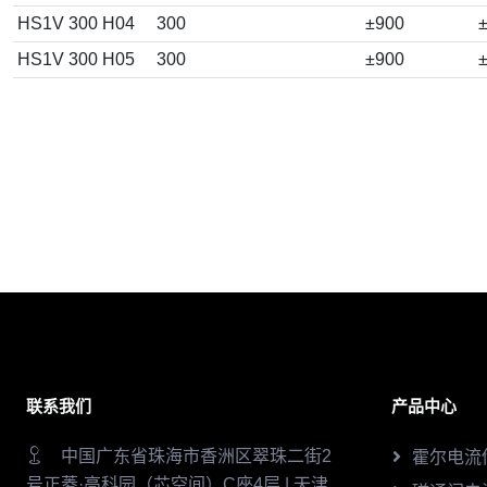
HS1V 300 H04
300
±900
±
HS1V 300 H05
300
±900
±
联系我们
产品中心
中国广东省珠海市香洲区翠珠二街2
霍尔电流
号正菱·高科园（芯空间）C座4层 | 天津