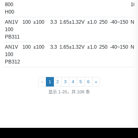
800
10
H00
AN1V
100
±100
3.3
1.65±1.32V
±1.0
250
-40~150
NA
100
PB311
AN1V
100
±100
3.3
1.65±1.32V
±1.0
250
-40~150
NA
100
PB312
«
1
2
3
4
5
6
»
显示 1-20，共 108 条