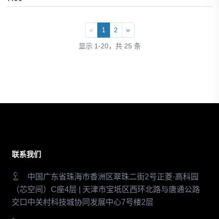
«
1
2
»
显示 1-20，共 25 条
联系我们
中国广东省珠海市香洲区翠珠二街2号正菱·高科园
（芯空间）C座4层 | 天津市宝坻区西环北路与唐通公路
交口中关村科技城协同发展中心7号楼2层