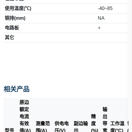
使用温度(℃)
-40~85
铜排(mm)
NA
电路板
+
其它
相关产品
原边
额定
输
电流
精
出
有效
测量范
供电电
副边输
度
带
工作温
铜
型号
值(A)
围(A)
压(V)
出
(%)
宽
度(°C)
(