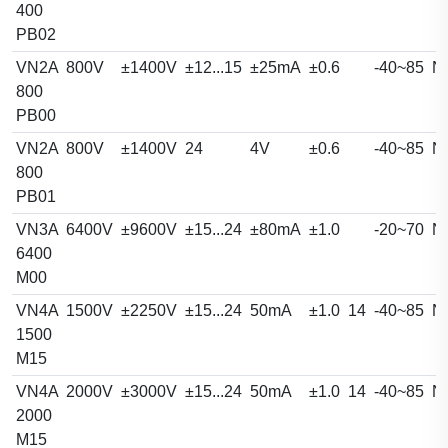
400
PB02
VN2A
800V
±1400V
±12...15
±25mA
±0.6
-40~85
N
800
PB00
VN2A
800V
±1400V
24
4V
±0.6
-40~85
N
800
PB01
VN3A
6400V
±9600V
±15...24
±80mA
±1.0
-20~70
N
6400
M00
VN4A
1500V
±2250V
±15...24
50mA
±1.0
14
-40~85
N
1500
M15
VN4A
2000V
±3000V
±15...24
50mA
±1.0
14
-40~85
N
2000
M15