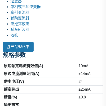
逆变器
单相或三项逆变器
牵引变流器
辅助变流器
电池充放电
刹车斩波器
地铁
产品规格书
规格参数
原边额定电流有效值(A)
10mA
原边电流测量范围(A)
±14mA
供电电压(V)
24
额定输出
±25mA
精度(%)
±0.8
输出带宽