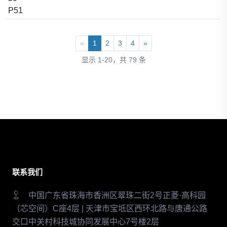
P51
«
1
2
3
4
»
显示 1-20，共 79 条
联系我们
中国广东省珠海市香洲区翠珠二街2号正菱·高科园
（芯空间）C座4层 | 天津市宝坻区西环北路与唐通公路
交口中关村科技城协同发展中心7号楼2层