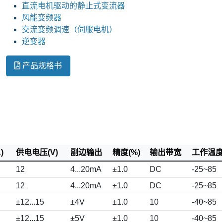
直流电机驱动的静止式变流器
风能变频器
交流变频调速（伺服电机）
逆变器
产品规格书
)
供电电压(V)
副边输出
精度(%)
输出带宽
工作温度(
12
4...20mA
±1.0
DC
-25~85
12
4...20mA
±1.0
DC
-25~85
±12...15
±4V
±1.0
10
-40~85
±12...15
±5V
±1.0
10
-40~85