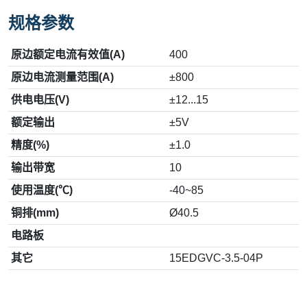
规格参数
原边额定电流有效值(A)
400
原边电流测量范围(A)
±800
供电电压(V)
±12...15
额定输出
±5V
精度(%)
±1.0
输出带宽
10
使用温度(℃)
-40~85
铜排(mm)
Ø40.5
电路板
其它
15EDGVC-3.5-04P