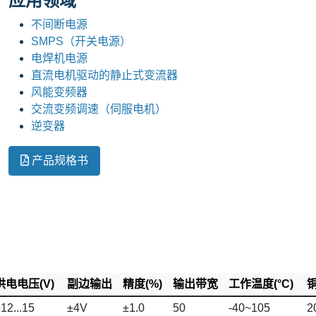
应用领域
不间断电源
SMPS（开关电源）
电焊机电源
直流电机驱动的静止式变流器
风能变频器
交流变频调速（伺服电机）
逆变器
产品规格书
供电电压(V)
副边输出
精度(%)
输出带宽
工作温度(°C)
铜
12...15
±4V
±1.0
50
-40~105
2