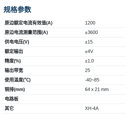
规格参数
原边额定电流有效值(A)
1200
原边电流测量范围(A)
±3600
供电电压(V)
±15
额定输出
±4V
精度(%)
±1.0
输出带宽
25
使用温度(℃)
-40~85
铜排(mm)
64 x 21 mm
电路板
其它
XH-4A