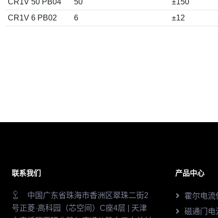
CR1V 50 PB04
50
±150
CR1V 6 PB02
6
±12
联系我们
产品中心
中国广东省珠海市香洲区翠珠二街2
霍尔电流
号正菱·高科园（芯空间）C座4层 | 天津
磁通门电