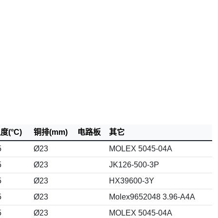
(°C)
铜排(mm)
电路板
其它
5
Ø23
MOLEX 5045-04A
5
Ø23
JK126-500-3P
5
Ø23
HX39600-3Y
5
Ø23
Molex9652048 3.96-A4A
5
Ø23
MOLEX 5045-04A