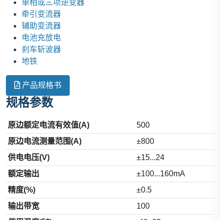
单相或三项逆变器
牵引变流器
辅助变流器
电池充放电
刹车斩波器
地铁
产品规格书
规格参数
原边额定电流有效值(A)
500
原边电流测量范围(A)
±800
供电电压(V)
±15...24
额定输出
±100...160mA
精度(%)
±0.5
输出带宽
100