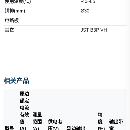
使用温度(℃)
-40~85
铜排(mm)
Ø30
电路板
其它
JST B3P VH
相关产品
原边
额定
电流
有效
测量
精
值
范围
供电电
度
输出带
型号
(A)
(A)
压(V)
副边输出
(%)
宽