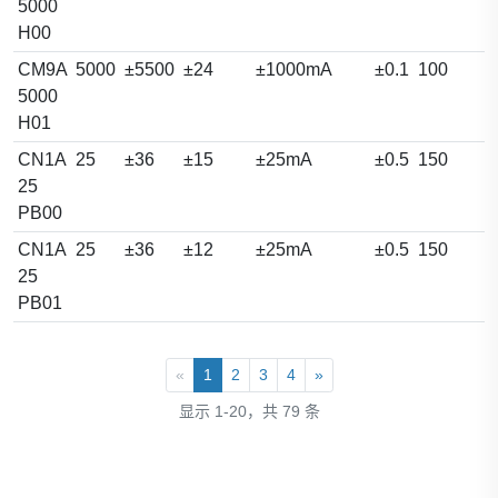
5000
H00
CM9A
5000
±5500
±24
±1000mA
±0.1
100
5000
H01
CN1A
25
±36
±15
±25mA
±0.5
150
25
PB00
CN1A
25
±36
±12
±25mA
±0.5
150
25
PB01
«
1
2
3
4
»
显示 1-20，共 79 条