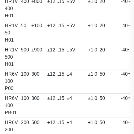
HR1V
400
±800
±12...15
±5V
±1.0
20
-40~8
400
H01
HR1V
50
±100
±12...15
±5V
±1.0
20
-40~8
50
H01
HR1V
500
±900
±12...15
±5V
+1.0
20
-40~8
500
H01
HR6V
100
300
±12...15
±4
±1.0
50
-40～
100
P00
HR6V
100
300
±12...15
±4
±1.0
50
-40～
100
PB01
HR6V
200
500
±12...15
±4
±1.0
50
-40～
200