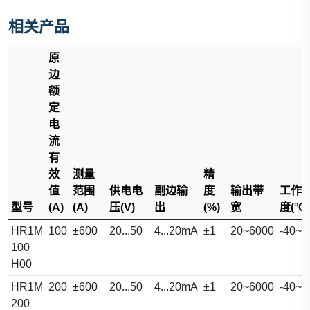
相关产品
原
边
额
定
电
流
有
效
测量
精
值
范围
供电电
副边输
度
输出带
工作
型号
(A)
(A)
压(V)
出
(%)
宽
度(°C)
HR1M
100
±600
20...50
4...20mA
±1
20~6000
-40~8
100
H00
HR1M
200
±600
20...50
4...20mA
±1
20~6000
-40~8
200