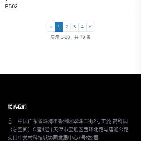
PB02
«
1
2
3
4
»
显示 1-20，共 79 条
联系我们
中国广东省珠海市香洲区翠珠二街2号正菱·高科园
（芯空间）C座4层 | 天津市宝坻区西环北路与唐通公路
交口中关村科技城协同发展中心7号楼2层