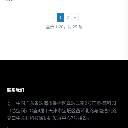
«
1
2
»
显示 1-20，共 25 条
联系我们
中国广东省珠海市香洲区翠珠二街2号正菱·高科园
（芯空间）C座4层 | 天津市宝坻区西环北路与唐通公路
交口中关村科技城协同发展中心7号楼2层