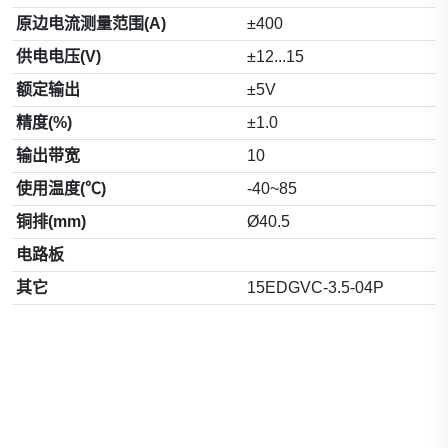
原边电流测量范围(A)
±400
供电电压(V)
±12...15
额定输出
±5V
精度(%)
±1.0
输出带宽
10
使用温度(℃)
-40~85
铜排(mm)
Ø40.5
电路板
其它
15EDGVC-3.5-04P