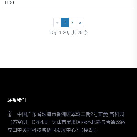
H00
«
1
2
»
显示 1-20，共 25 条
联系我们
中国广东省珠海市香洲区翠珠二街2号正菱·高科园
（芯空间）C座4层 | 天津市宝坻区西环北路与唐通公路
交口中关村科技城协同发展中心7号楼2层