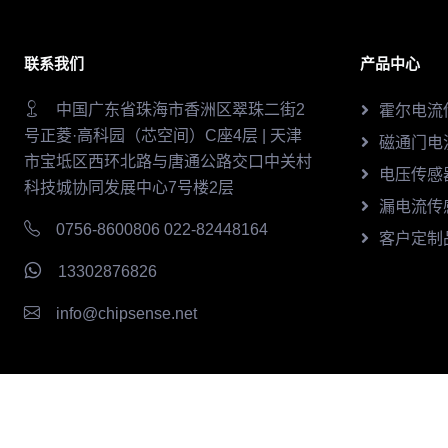
联系我们
产品中心
中国广东省珠海市香洲区翠珠二街2
霍尔电流
号正菱·高科园（芯空间）C座4层 | 天津
磁通门电
市宝坻区西环北路与唐通公路交口中关村
电压传感
科技城协同发展中心7号楼2层
漏电流传
0756-8600806 022-82448164
客户定制
13302876826
info@chipsense.net
© 2026 芯森电子CHIPSENSE版权所有
津ICP备20220014