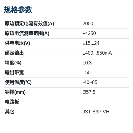
规格参数
原边额定电流有效值(A)
2000
原边电流测量范围(A)
±4250
供电电压(V)
±15...24
额定输出
±400...850mA
精度(%)
±0.3
输出带宽
150
使用温度(℃)
-40~85
铜排(mm)
Ø57.5
电路板
其它
JST B3P VH