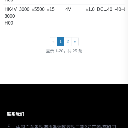
HK4V
3000
±5500
±15
4V
±1.0
DC...40
-40~8
3000
H00
«
1
2
»
显示 1-20，共 25 条
联系我们
中国广东省珠海市香洲区翠珠二街2号正菱·高科园