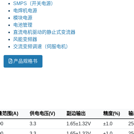
SMPS（开关电源）
电焊机电源
模块电源
电池管理
直流电机驱动的静止式变流器
风能变频器
交流变频调速（伺服电机）
产品规格书
范围(A)
供电电压(V)
副边输出
精度(%)
输
00
3.3
1.65±1.32V
±1.0
25
00
3.3
1.65±1.32V
±1.0
25