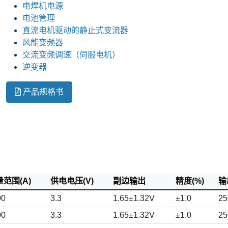
电焊机电源
电池管理
直流电机驱动的静止式变流器
风能变频器
交流变频调速（伺服电机）
逆变器
产品规格书
范围(A)
供电电压(V)
副边输出
精度(%)
输
00
3.3
1.65±1.32V
±1.0
25
00
3.3
1.65±1.32V
±1.0
25