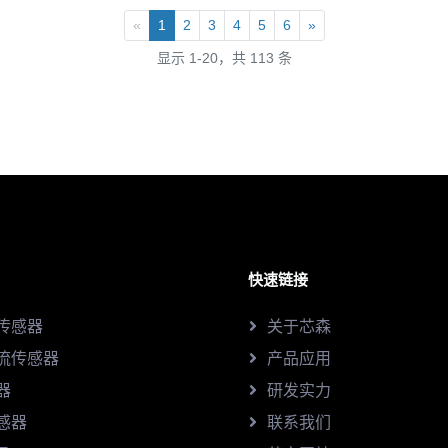
«
1
2
3
4
5
6
»
显示 1-20，共 113 条
快速链接
传感器
关于芯森
流传感器
产品应用
器
研发实力
感器
联系我们