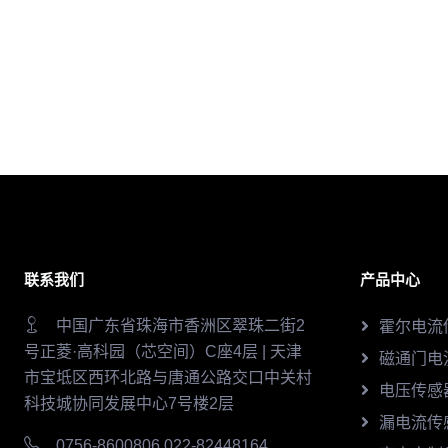
联系我们
产品中心
中国广东省珠海市香洲区翠珠二街2
霍尔电流
号正菱·高科园（芯空间）C座4层 | 天津
磁通门电
市宝坻区西环北路与唐通公路交口中关村
电压传感
科技城协同发展中心7号楼2层
漏电流传
0756-8600806 022-82448164