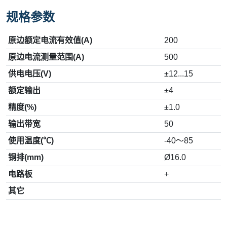
规格参数
原边额定电流有效值(A)
200
原边电流测量范围(A)
500
供电电压(V)
±12...15
额定输出
±4
精度(%)
±1.0
输出带宽
50
使用温度(℃)
-40～85
铜排(mm)
Ø16.0
电路板
+
其它