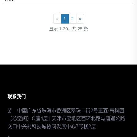
«
1
2
»
显示 1-20，共 25 条
联系我们
中国广东省珠海市香洲区翠珠二街2号正菱·高科园
（芯空间）C座4层 | 天津市宝坻区西环北路与唐通公路
交口中关村科技城协同发展中心7号楼2层