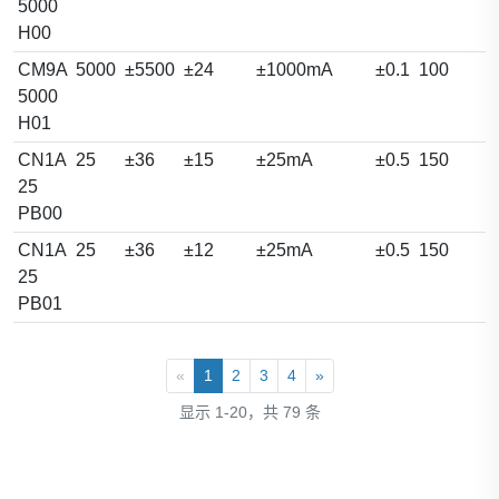
5000
H00
CM9A
5000
±5500
±24
±1000mA
±0.1
100
5000
H01
CN1A
25
±36
±15
±25mA
±0.5
150
25
PB00
CN1A
25
±36
±12
±25mA
±0.5
150
25
PB01
«
1
2
3
4
»
显示 1-20，共 79 条