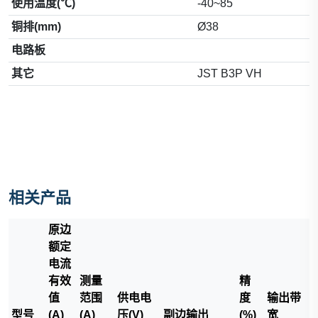
使用温度(℃)
-40~85
铜排(mm)
Ø38
电路板
其它
JST B3P VH
相关产品
原边
额定
电流
有效
测量
精
值
范围
供电电
度
输出带
型号
(A)
(A)
压(V)
副边输出
(%)
宽