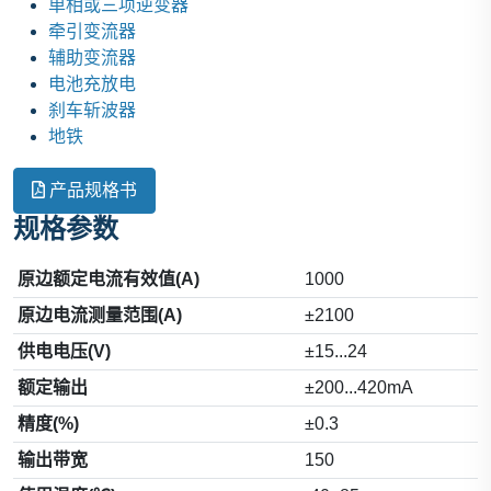
单相或三项逆变器
牵引变流器
辅助变流器
电池充放电
刹车斩波器
地铁
产品规格书
规格参数
原边额定电流有效值(A)
1000
原边电流测量范围(A)
±2100
供电电压(V)
±15...24
额定输出
±200...420mA
精度(%)
±0.3
输出带宽
150