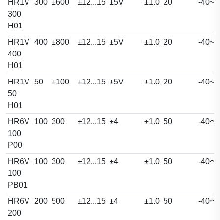
HR1V
300
±600
±12...15
±5V
±1.0
20
-40~8
300
H01
HR1V
400
±800
±12...15
±5V
±1.0
20
-40~8
400
H01
HR1V
50
±100
±12...15
±5V
±1.0
20
-40~8
50
H01
HR6V
100
300
±12...15
±4
±1.0
50
-40～
100
P00
HR6V
100
300
±12...15
±4
±1.0
50
-40～
100
PB01
HR6V
200
500
±12...15
±4
±1.0
50
-40～
200