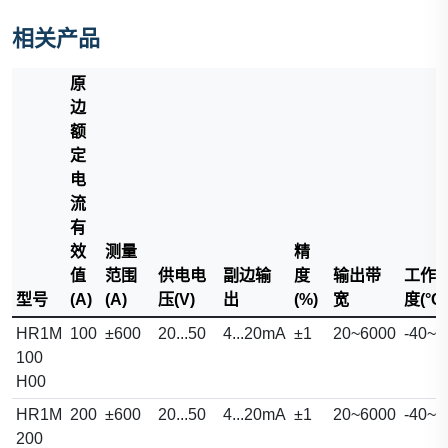
相关产品
原
边
额
定
电
流
有
效
测量
精
值
范围
供电电
副边输
度
输出带
工作
型号
(A)
(A)
压(V)
出
(%)
宽
度(°C)
HR1M
100
±600
20...50
4...20mA
±1
20~6000
-40~8
100
H00
HR1M
200
±600
20...50
4...20mA
±1
20~6000
-40~8
200