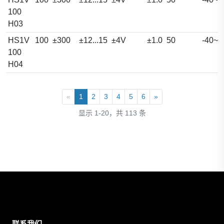
100
H03
HS1V
100
±300
±12...15
±4V
±1.0
50
-40~1
100
H04
«
1
2
3
4
5
6
»
显示 1-20，共 113 条
联系我们