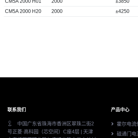
CM5A 2000 H01
2000
±3850
CM5A 2000 H20
2000
±4250
联系我们
产品中心
中国广东省珠海市香洲区翠珠二街2
霍尔电流
号正菱·高科园（芯空间）C座4层 | 天津
磁通门电