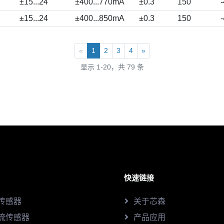
±15...24
±400...770mA
±0.3
150
±15...24
±400...850mA
±0.3
150
«
1
2
3
4
»
显示 1-20，共 79 条
快速链接
传感器
关于芯森
流传感器
产品应用