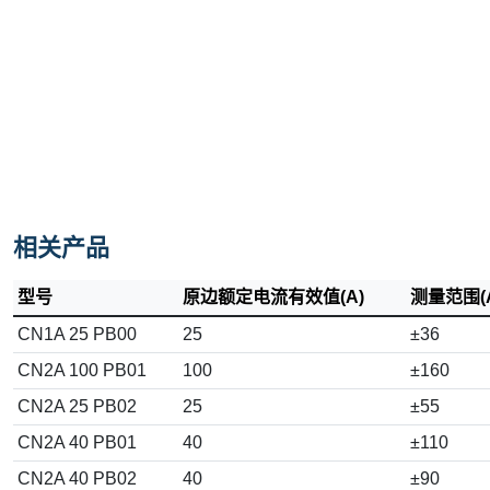
相关产品
型号
原边额定电流有效值(A)
测量范围(
CN1A 25 PB00
25
±36
CN2A 100 PB01
100
±160
CN2A 25 PB02
25
±55
CN2A 40 PB01
40
±110
CN2A 40 PB02
40
±90