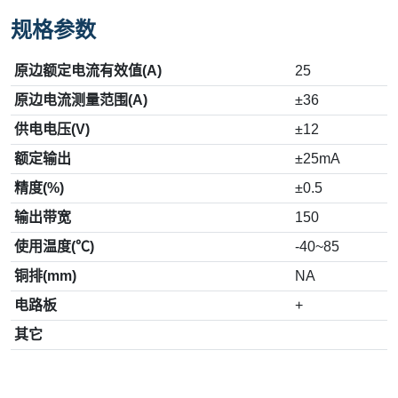
规格参数
原边额定电流有效值(A)
25
原边电流测量范围(A)
±36
供电电压(V)
±12
额定输出
±25mA
精度(%)
±0.5
输出带宽
150
使用温度(℃)
-40~85
铜排(mm)
NA
电路板
+
其它