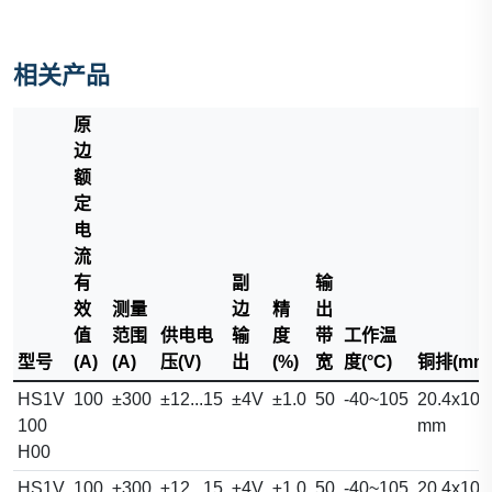
相关产品
原
边
额
定
电
流
有
副
输
效
测量
边
精
出
值
范围
供电电
输
度
带
工作温
型号
(A)
(A)
压(V)
出
(%)
宽
度(°C)
铜排(mm
HS1V
100
±300
±12...15
±4V
±1.0
50
-40~105
20.4x10.
100
mm
H00
HS1V
100
±300
±12...15
±4V
±1.0
50
-40~105
20.4x10.