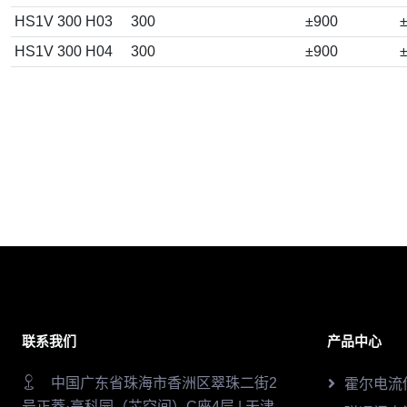
HS1V 300 H03
300
±900
±
HS1V 300 H04
300
±900
±
联系我们
产品中心
中国广东省珠海市香洲区翠珠二街2
霍尔电流
号正菱·高科园（芯空间）C座4层 | 天津