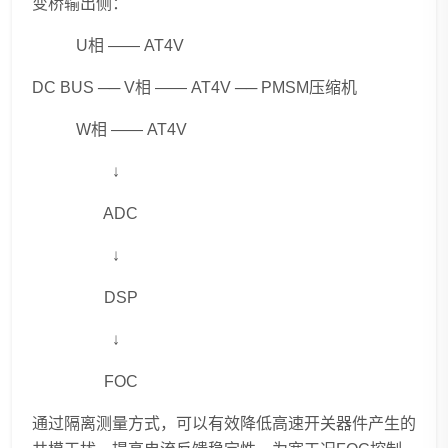
变桥输出侧：
U相 —— AT4V
DC BUS ── V相 —— AT4V ── PMSM压缩机
W相 —— AT4V
↓
ADC
↓
DSP
↓
FOC
通过隔离测量方式，可以有效降低高速开关器件产生的