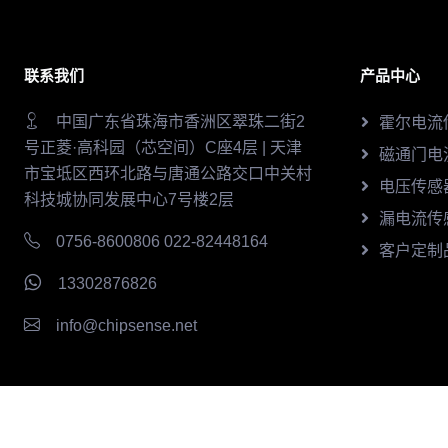
联系我们
产品中心
中国广东省珠海市香洲区翠珠二街2
霍尔电流
号正菱·高科园（芯空间）C座4层 | 天津
磁通门电
市宝坻区西环北路与唐通公路交口中关村
电压传感
科技城协同发展中心7号楼2层
漏电流传
0756-8600806 022-82448164
客户定制
13302876826
info@chipsense.net
© 2026 芯森电子CHIPSENSE版权所有
津ICP备20220014