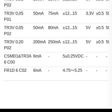
P02
TR3V 0.05
50mA
75mA
±12...15
3.3V
±0.5
50
P01
TR3V 0.05
50mA
80mA
±12...15
5V
±0.5
50
P02
TR3V 0.20
200mA
250mA
±12...15
5V
±0.5
50
P02
CSMD1&TR3A
6mA
-
5±0.25VDC
-
-
-
6 C00
FR1D 6 C02
6mA
-
4.75～5.25
-
-
-