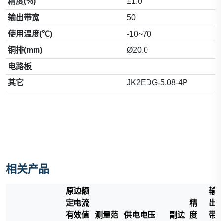
精度(%)
±1.0
输出带宽
50
使用温度(℃)
-10~70
铜排(mm)
Ø20.0
电路板
其它
JK2EDG-5.08-4P
相关产品
原边额
输
定电流
精
出
有效值
测量范
供电电压
副边
度
带