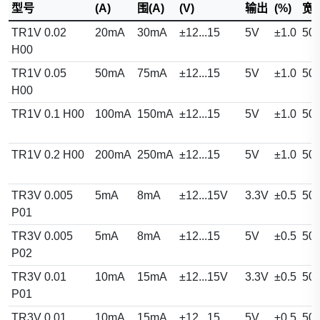
型号
(A)
围(A)
(V)
输出
(%)
宽
TR1V 0.02
20mA
30mA
±12...15
5V
±1.0
50
H00
TR1V 0.05
50mA
75mA
±12...15
5V
±1.0
50
H00
TR1V 0.1 H00
100mA
150mA
±12...15
5V
±1.0
50
TR1V 0.2 H00
200mA
250mA
±12...15
5V
±1.0
50
TR3V 0.005
5mA
8mA
±12...15V
3.3V
±0.5
50
P01
TR3V 0.005
5mA
8mA
±12...15
5V
±0.5
50
P02
TR3V 0.01
10mA
15mA
±12...15V
3.3V
±0.5
50
P01
TR3V 0.01
10mA
15mA
±12...15
5V
±0.5
50