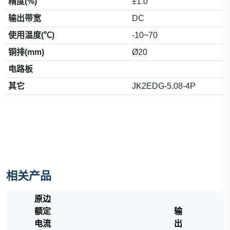
精度(%)
±1.0
输出带宽
DC
使用温度(℃)
-10~70
铜排(mm)
Ø20
电路板
其它
JK2EDG-5.08-4P
相关产品
原边
额定
输
电流
出