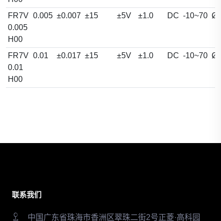
FR7V
0.005
±0.007
±15
±5V
±1.0
DC
-10~70
Ø
0.005
H00
FR7V
0.01
±0.017
±15
±5V
±1.0
DC
-10~70
Ø
0.01
H00
联系我们
中国广东省珠海市香洲区翠珠二街2号正菱·高科园