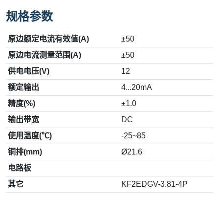
规格参数
原边额定电流有效值(A)
±50
原边电流测量范围(A)
±50
供电电压(V)
12
额定输出
4...20mA
精度(%)
±1.0
输出带宽
DC
使用温度(℃)
-25~85
铜排(mm)
Ø21.6
电路板
其它
KF2EDGV-3.81-4P