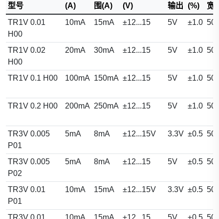
型号
(A)
围(A)
(V)
输出
(%)
宽
TR1V 0.01
10mA
15mA
±12...15
5V
±1.0
50
H00
TR1V 0.02
20mA
30mA
±12...15
5V
±1.0
50
H00
TR1V 0.1 H00
100mA
150mA
±12...15
5V
±1.0
50
TR1V 0.2 H00
200mA
250mA
±12...15
5V
±1.0
50
TR3V 0.005
5mA
8mA
±12...15V
3.3V
±0.5
50
P01
TR3V 0.005
5mA
8mA
±12...15
5V
±0.5
50
P02
TR3V 0.01
10mA
15mA
±12...15V
3.3V
±0.5
50
P01
TR3V 0.01
10mA
15mA
±12...15
5V
±0.5
50