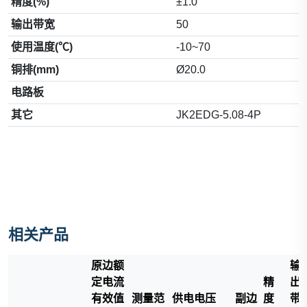
精度(%)
±1.0
输出带宽
50
使用温度(℃)
-10~70
铜排(mm)
Ø20.0
电路板
其它
JK2EDG-5.08-4P
相关产品
原边额
输
定电流
精
出
有效值
测量范
供电电压
副边
度
带