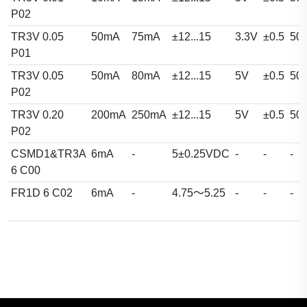
P02
TR3V 0.05
50mA
75mA
±12...15
3.3V
±0.5
50
P01
TR3V 0.05
50mA
80mA
±12...15
5V
±0.5
50
P02
TR3V 0.20
200mA
250mA
±12...15
5V
±0.5
50
P02
CSMD1&TR3A
6mA
-
5±0.25VDC
-
-
-
6 C00
FR1D 6 C02
6mA
-
4.75～5.25
-
-
-