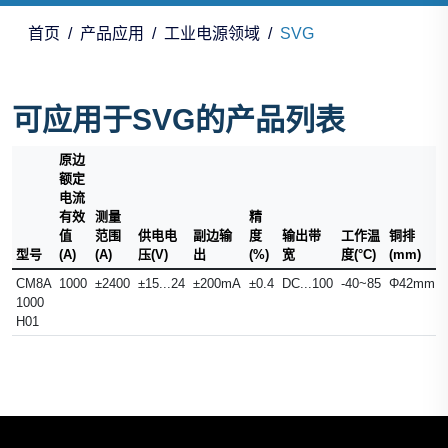
首页
产品应用
工业电源领域
SVG
可应用于SVG的产品列表
原边
额定
电流
有效
测量
精
值
范围
供电电
副边输
度
输出带
工作温
铜排
型号
(A)
(A)
压(V)
出
(%)
宽
度(°C)
(mm)
CM8A
1000
±2400
±15...24
±200mA
±0.4
DC...100
-40~85
Φ42mm
1000
H01