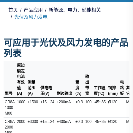
首页
产品应用
新能源、电力、储能相关
光伏及风力发电
可应用于光伏及风力发电的产品
列表
原边
额定
电流
输
有效
测量
精
出
电
值
范围
供电电
度
带
工作温
铜排
路
其
型号
(A)
(A)
压(V)
副边输出
(%)
宽
度(°C)
(mm)
板
它
CR8A
1000
±1500
±15...24
±200mA
±0.3
100
-45~85
Ø120
M6
1000
M00
CR8A
2000
±3000
±15...24
±400mA
±0.3
100
-45~85
Ø120
M6
2000
M00