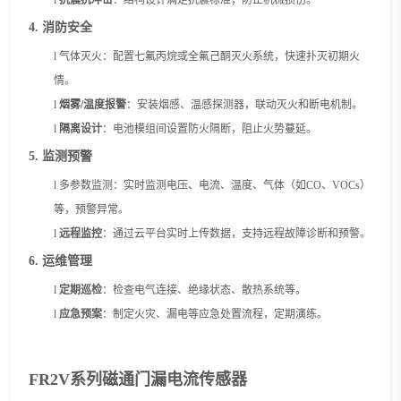
4. 消防安全
l
气体灭火：配置七氟丙烷或全氟己酮灭火系统，快速扑灭初期火
情。
l
烟雾
/温度报警
：安装烟感、温感探测器，联动灭火和断电机制。
l
隔离设计
：电池模组间设置防火隔断，阻止火势蔓延。
5. 监测预警
l
多参数监测：实时监测电压、电流、温度、气体（如
CO、VOCs）
等，预警异常。
l
远程监控
：通过云平台实时上传数据，支持远程故障诊断和预警。
6. 运维管理
l
定期巡检
：检查电气连接、绝缘状态、散热系统等。
l
应急预案
：制定火灾、漏电等应急处置流程，定期演练。
FR
2V
系列磁通门漏电流传感器