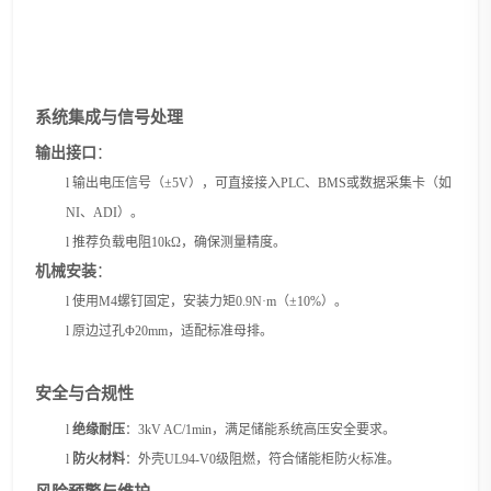
系统集成与信号处理
输出接口
：
l
输出电压信号（
±5V），可直接接入PLC、BMS或数据采集卡（如
NI、ADI）。
l
推荐负载电阻
10kΩ，确保测量精度。
机械安装
：
l
使用
M4螺钉固定，安装力矩0.9N·m（±10%）。
l
原边过孔
Φ20mm，适配标准母排。
安全与合规性
l
绝缘耐压
：
3kV AC/1min，满足储能系统高压安全要求。
l
防火材料
：外壳
UL94-V0级阻燃，符合储能柜防火标准。