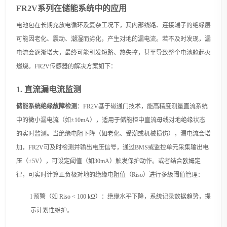
FR
2V
系列
在储能系统中的应用
电池包在长期充放电循环及复杂工况下，其内部线路、连接端子的绝缘层
可能因老化、震动、潮湿而劣化，产生对地的漏电流。若不及时发现，漏
电流会逐渐增大，最终可能引发短路、热失控，甚至导致整个电池舱起火
燃烧。
FR
2V
传感器的解决方案
如下
：
1.
直流漏电流监测
储能系统绝缘故障检测
：
FR2V基于磁通门技术，能高精度测量直流系统
中的微小漏电流（如±10mA），适用于储能柜中直流母线对地绝缘状态
的实时监测。当绝缘电阻下降（如老化、受潮或机械损伤），漏电流会增
加，FR2V可及时检测并输出电压信号，通过BMS或监控单元采集输出电
压（±5V），
可
设定阈值（如
30mA）触发保护动作。
或者结合欧姆定
律，可实时计算正负极对地的绝缘电阻值（
Riso）进行多级阈值管理：
l
预警（如
Riso < 100 kΩ）：绝缘水平下降，系统记录数据趋势，提
示计划性维护。