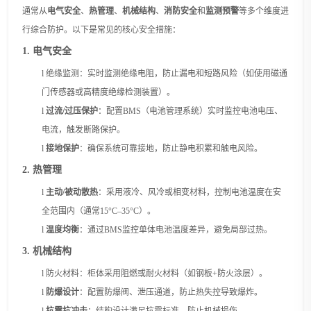
通常从
电气安全
、
热管理
、
机械结构
、
消防安全
和
监测预警
等多个维度进
行综合防护。以下是常见的核心安全措施：
1. 电气安全
l
绝缘监测：实时监测绝缘电阻，防止漏电和短路风险（如使用磁通
门传感器或高精度绝缘检测装置）。
l
过流
/过压保护
：配置
BMS（电池管理系统）实时监控电池电压、
电流，触发断路保护。
l
接地保护
：确保系统可靠接地，防止静电积累和触电风险。
2. 热管理
l
主动
/被动散热
：采用液冷、风冷或相变材料，控制电池温度在安
全范围内（通常
15°C–35°C）。
l
温度均衡
：通过
BMS监控单体电池温度差异，避免局部过热。
3. 机械结构
l
防火材料：柜体采用阻燃或耐火材料（如钢板
+防火涂层）。
l
防爆设计
：配置防爆阀、泄压通道，防止热失控导致爆炸。
l
抗震抗冲击
：结构设计满足抗震标准，防止机械损伤。