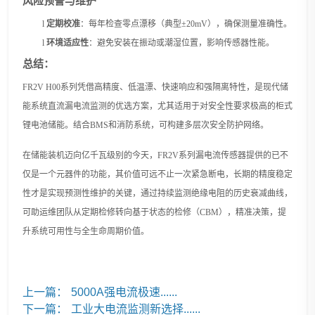
风险预警与维护
l
定期校准
：每年检查零点漂移（典型
±20mV），确保测量准确性。
l
环境适应性
：避免安装在振动或潮湿位置，影响传感器性能。
总结：
FR2V H00系列凭借高精度、低温漂、快速响应和强隔离特性，是
现代
储
能系统直流漏电流监测的
优选方案
，尤其适用于对安全性要求极高的柜式
锂电池储能。结合
BMS和消防系统，可构建多层次安全防护网络。
在储能装机迈向亿千瓦级别的今天，
FR
2V
系列漏电流传感器提供的已不
仅是一个元器件的功能，
其价值可远不止一次紧急断电，长期的精度稳定
性才是实现预测性维护的关键，通过持续监测绝缘电阻的历史衰减曲线，
可助运维团队从定期检修转向基于状态的检修（
CBM），精准决策，提
升系统可用性与全生命周期价值。
上一篇：
5000A强电流极速......
下一篇：
工业大电流监测新选择......