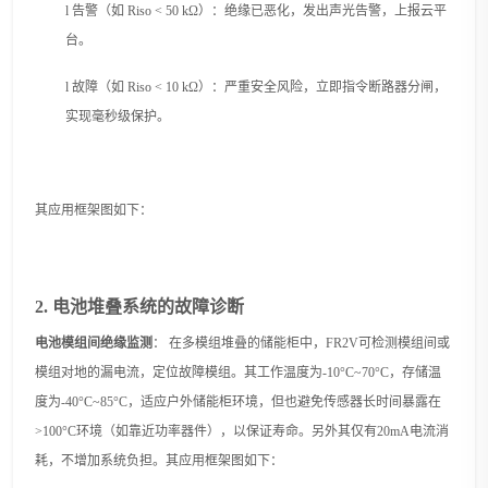
l
告警（如
Riso < 50 kΩ）：绝缘已恶化，发出声光告警，上报云平
台。
l
故障（如
Riso < 10 kΩ）：严重安全风险，立即指令断路器分闸，
实现毫秒级保护。
其应用框架图如下：
2
.
电池堆叠系统的故障诊断
电池模组间绝缘监测
：
在多模组堆叠的储能柜中，
FR2V可检测模组间或
模组对地的漏电流，定位故障模组。
其
工作温度
为
-10°C~70°C，存储温
度
为
-40°C~85°C，适应户外储能柜环境
，
但也
避免传感器长时间暴露在
>100°C环境（如靠近功率器件），以保证寿命。
另外其仅有
20mA电流消
耗，不增加系统负担。其应用框架图如下：