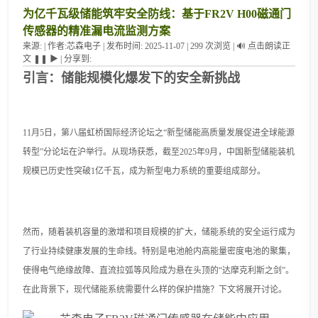
为亿千瓦级储能筑牢安全防线：基于FR2V H00磁通门
传感器的精准漏电流监测方案
来源:
|
作者:
芯森电子
|
发布时间:
2025-11-07
|
299
次浏览
|
🔊
点击朗读正
文
❚❚
▶
|
分享到:
引言：储能规模化爆发下的安全新挑战
11月5日，第八届虹桥国际经济论坛之“新型储能高质量发展促进全球能源
转型”分论坛在沪举行。从现场获悉，
截至
2025年9月，中国新型储能装机
规模已历史性突破1亿千瓦
，
成为新型电力系统的重要组成部分
。
然而，随着装机容量的激增和项目规模的扩大，储能系统的安全运行成为
了行业持续健康发展的生命线。特别是电池舱内高能量密度电池的聚集，
使得电气绝缘故障、直流拉弧等风险成为悬在头顶的
“达摩克利斯之剑”。
在此背景下，
现代储能系统需要什么样的保护措施？下文将展开讨论。