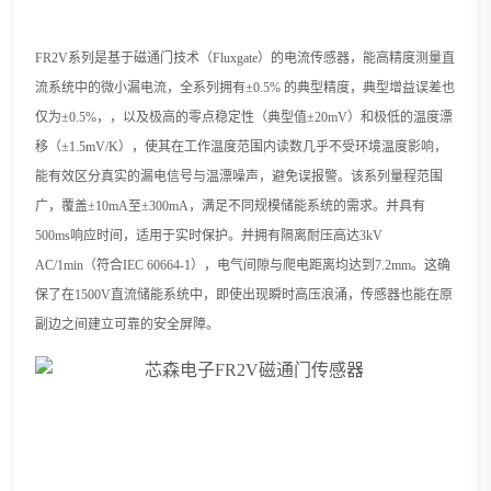
FR
2V
系列
是
基于磁通门技术（
Fluxgate）的电流传感器，能高精度测量直
流系统中的微小漏电流，全系列拥有±0.5% 的典型精度，典型增益误差
也
仅
为
±0.5%，
，
以及极高的零点稳定性（典型值
±20mV）和极低的温度漂
移（
±1.5mV/K
）
，
使其在工作温度范围内
读数几乎不受环境温度影响，
能有效区分真实的漏电信号与温漂噪声，避免误报警。
该系列量程范围
广，覆盖
±10mA至±300mA，满足不同规模储能系统的需求。并具有
500ms响应时间，适用于实时保护。并拥有隔离耐压高达3kV
AC/1min（符合IEC 60664-1），电气间隙与爬电距离均达到7.2mm。这确
保了在1500V直流储能系统中，即使出现瞬时高压浪涌，传感器也能在原
副边之间建立可靠的安全屏障。