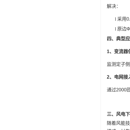
解决
‌：
l
采用
l
原边
四、典型应
1
、
变流器
监测定子侧
2
、
电网接
通过
200
三、
风电下
随着风能技