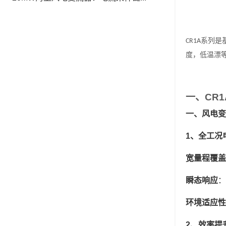
系列是
CR1A
度，低温漂
一、
CR1
一、
风电变
1、
‌全工况
宽量程覆盖
瞬态响应
‌：
环境适应性
2
、
效率提