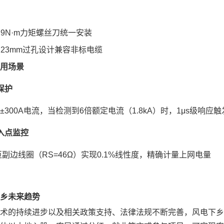
0.9N·m力矩螺丝刀统一安装
Φ23mm过孔设计兼容非标电缆
用场景
保护
±300A电流，当检测到6倍额定电流（1.8kA）时，1μs级响应触
入点监控
0匝副边线圈（RS=46Ω）实现0.1%线性度，精确计量上网电量
乡未来趋势
术的持续进步以及相关政策支持、法律法规不断完善，风电下乡