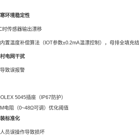
寒环境稳定性
30℃时传感器输出漂移
用内置温度补偿算法（IOT参数±0.2mA温漂控制），母排全填充
村电网干扰
电导致误报警
OLEX 5045插座（IP67防护）
RM电阻（0~48Ω可调）优化阈值
装标准化
场人员误操作导致损坏