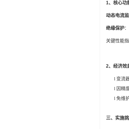
1
、
核心功
动态电流监
绝缘保护
‌
关键性能指
2
、
经济效
l
变流
l
因精
l
免维
三、实施挑