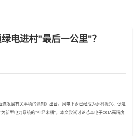
绿电进村"最后一公里"？
直连发展有关事项的通知》出台，风电下乡已经成为乡村振兴、促进
作为新型电力系统的
神经末梢
，本文尝试讨论芯森电子
高精度
"
"
CR1A