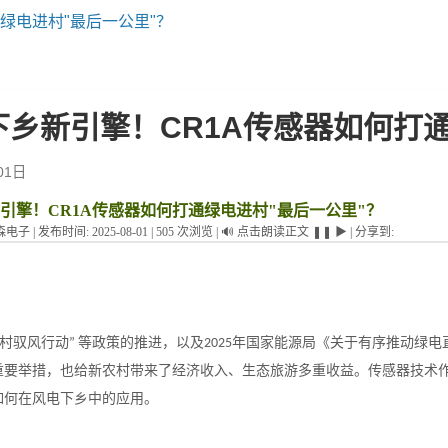
绿电进村"最后一公里"？
下乡新引擎！CR1A传感器如何打通
01日
引擎！CR1A传感器如何打通绿电进村"最后一公里"？
森电子
|
发布时间:
2025-08-01
|
505
次浏览
|
🔊
点击朗读正文
❚❚
▶
|
分享到:
村驭风行动
等政策的推进
，以及
年国家能源局《关于有序推动绿电
”
2025
重要举措，也给新农村带来了经济收入、生态旅游多重收益。传感器技术
如何在风电下乡中的应用。