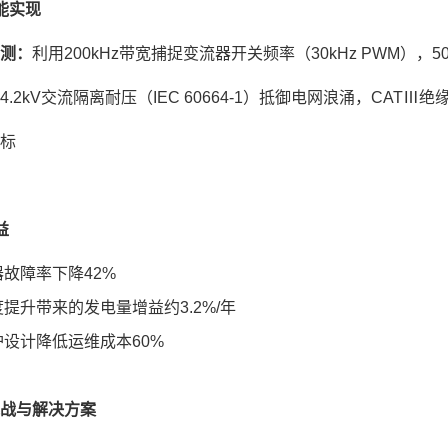
能实现
测
‌：
利用
200kHz带宽捕捉变流器开关频率（30kHz PWM）
：4.2kV交流隔离耐压（IEC 60664-1）抵御电网浪涌，CAT
标
益
器故障率下降
42%
度提升带来的发电量增益约
3.2%/年
护设计降低运维成本
60%
战与解决方案