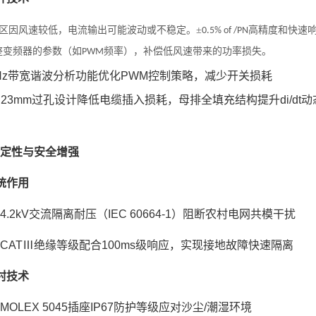
区因风速较低
，电流输出可能波动或不稳定。
±
高精度和快速
0.5% of /PN
整变频器的参数（如
频率），补偿低风速带来的功率损失。
PWM
kHz带宽谐波分析功能优化PWM控制策略，减少开关损耗
Φ23mm过孔设计降低电缆插入损耗，母排全填充结构提升di/dt
定性与安全增强
统作用
：4.2kV交流隔离耐压（IEC 60664-1）阻断农村电网共模干扰
：CATⅢ绝缘等级配合100ms级响应，实现接地故障快速隔离
村技术
：MOLEX 5045插座IP67防护等级应对沙尘/潮湿环境