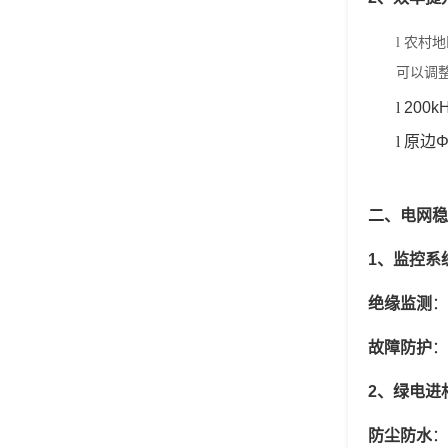
l
农村地
可以调
l
200
l
原边
二、
电网稳
1
、
监控系
绝缘监测
‌
故障防护
‌
2
、
‌绿电进
防尘防水
‌