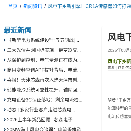
首页
新闻资讯
风电下乡新引擎！CR1A传感器如何打通
最近新闻
风电
《新型电力系统建设“十五五”规划...
三大光伏并网国标实施：逆变器交...
2025年08月
从保护到控制：电气量测正在成为...
风电下乡新
来源:
|
作者:
芯
商用变频空调APF提升背后，电流...
喜报！天津芯森再次入选天津市创...
储能液冷系统可靠性提升，辅助回...
充电设备3C认证落地：剩余电流检...
随着
千乡万
“
能源转型的
动态 | 多家行业客户走进芯森电...
电流传感器
2026上半年新品回顾 | 芯森电子...
20MW海上风电变流器：电流采样链...