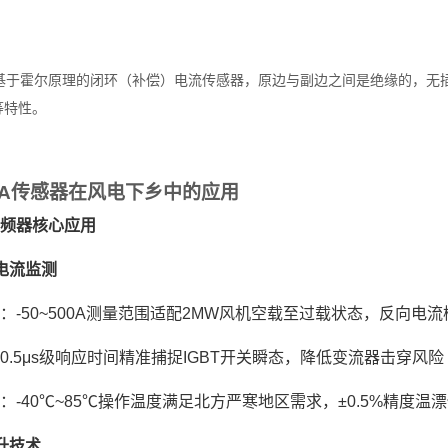
基于霍尔原理的闭环（补偿）电流传感器，原边与副边之间是绝缘的，无
等特性。
A
传感器在风电下乡中的应用
频器核心应用
电流监测‌
‌：-
5
0~
5
00A测量范围适配2MW风机空载至过载状态，反向电
0.5
μs级响应时间精准捕捉IGBT开关瞬态，降低变流器击穿风险
‌：-40℃~85℃操作温度满足北方严寒地区需求，±0.5%精度
升技术