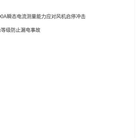
，500A瞬态电流测量能力应对风机启停冲击
Ⅲ绝缘等级防止漏电事故