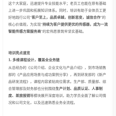
这个大家庭，迅速提升专业技能水平；老员工也能在原有基础
上进一步巩固和拓展知识体系。同时，培训有助于全体员工更
好地践行公司
“
客户至上，品质卓越，创新思变，诚信合作
”的
核心价值观，为实现“
持续为客户提供更优的传感器，成为一流
智能传感方案服务商
”的宏伟愿景筑牢坚实基础。
培训亮点速览
1.
多维课程设计，覆盖全业务链
从总经办的《公司介绍
、
企业文化
与产品介绍
》，到市场销售
部的《产品应用场景与成功案例分享》，再到研发部的《新产
品研发流程》，课程内容紧贴岗位需求。生产部、质量部、综
合管理部及财务部也分别围绕
生产计划、品质认证、人事制
度、差旅报销
等模块展开深度培训，助力学员全面
了解公司情
况和公司文化，以及迅速熟悉
业务全流程。