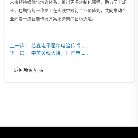
未来将持续优化培训体系，推出更多定制化课程
，
助力员工成
长
，
也
期待每一位员工在实践中践行企业价值观，
共同
推动企
业向着一流智能传感方案服务商的目标迈进。
上一篇：
芯森电子霍尔电流传感......
下一篇：
中美关税大降，国产电......
返回新闻列表