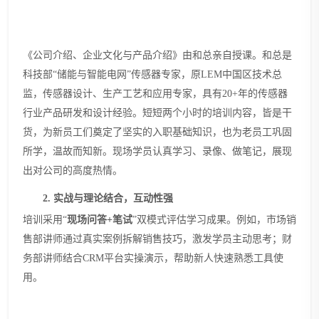
《公司介绍
、
企业文化
与产品介绍
》由和总
亲自
授课
。
和总是
科技部
“储能与智能电网”传感器专家，原LEM中国区技术总
监，传感器设计、生产工艺和应用专家，具有20+年的传感器
行业产品研发和设计经验。短短两个小时
的培训
内容，皆是干
货，
为新员工们奠定了坚实的入职基础知识
，
也为老员工巩固
所学，温故而知新。现场
学员认真学习
、
录像、做笔记
，展现
出对公司的高度热情。
2.
实战与理论结合，互动性强
培训采用
“
现场问答
+笔试
”双模式评估学习成果。例如，市场销
售部讲师通过真实案例拆解销售技巧，激发学员主动思考；财
务部讲师结合
CRM
平台实操演示，帮助新人快速熟悉工具使
用。