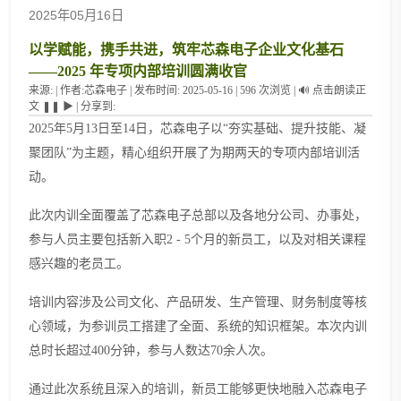
2025年05月16日
以学赋能，携手共进，筑牢芯森电子企业文化基石
——2025 年专项内部培训圆满收官
来源:
|
作者:
芯森电子
|
发布时间:
2025-05-16
|
596
次浏览
|
🔊
点击朗读正
文
❚❚
▶
|
分享到:
2025年5月13日至14日，芯森电子以“夯实基础、提升技能、凝
聚团队”为主题，
精心组织
开展了为期两天的专项
内部
培训
活
动
。
此次内训
全面
覆盖了芯森电子总部以及各地分公司、办事处，
参与人员
主要
包括新入职
2 - 5个月的新员工，以及对相关课程
感兴趣的老员工。
培训内容涉及公司文化、产品研发、生产管理、财务制度等核
心领域
，为参训员工搭建了全面、系统的知识框架。
本次内训
总时长超过
400分钟，参与人数达70余人次
。
通过此次系统且深入的培训，新员工能够更快地融入芯森电子