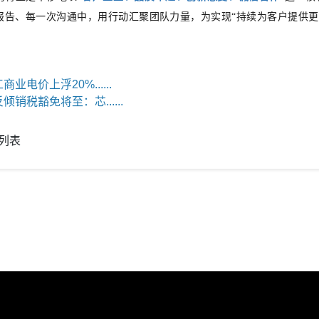
报告、每一次沟通
中
，用行动汇聚团队力量，为实现
“持续为客户提供
商业电价上浮20%......
反倾销税豁免将至：芯......
列表