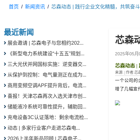
首页
新闻资讯
芯森动态 | 践行企业文化精髓，共筑奋
最近新闻
芯森
展会邀请 | 芯森电子与您相约202...
《新型电力系统建设“十五五”规划...
2025年05月
三大光伏并网国标实施：逆变器交...
芯森动态 
来源:
|
作者:
芯
从保护到控制：电气量测正在成为...
一个公司的
商用变频空调APF提升背后，电流...
增了几幅宣
喜报！天津芯森再次入选天津市创...
储能液冷系统可靠性提升，辅助回...
充电设备3C认证落地：剩余电流检...
动态 | 多家行业客户走进芯森电...
2026上半年新品回顾 | 芯森电子...