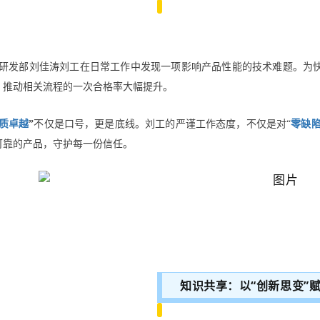
研发部
刘佳涛刘工
在日常工作中发现一项影响产品性能的技术难题。为
，推动相关流程的一次合格率大幅提升。
质卓越
”
不仅是口号，更是底线
。
刘工
的严谨
工作
态度，
不仅是对“
零缺
可靠的产品，守护每一份信任。
知识共享：以“创新思变”