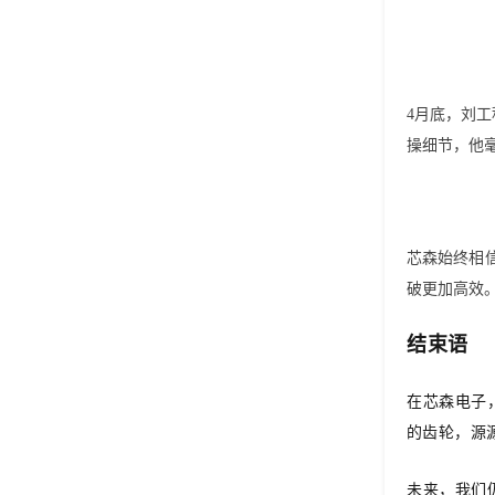
4月底，刘工
操细节，他
芯森始终相
破更加高效
结束语
在芯森电子
的齿轮，源
未来，我们