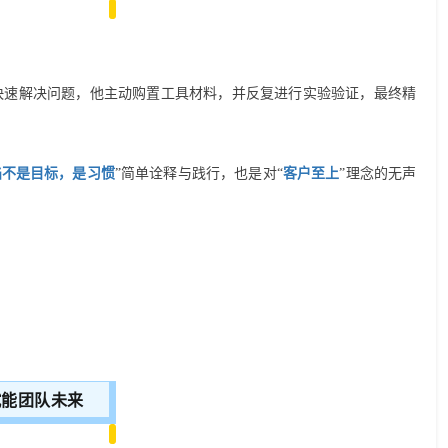
快速解决问题，他主动购置工具材料，
并
反复
进行
实验验证，最终精
陷不是目标，是习惯
”简单诠释与践行，也
是对“
客户至上
”理念的无声
赋能团队未来