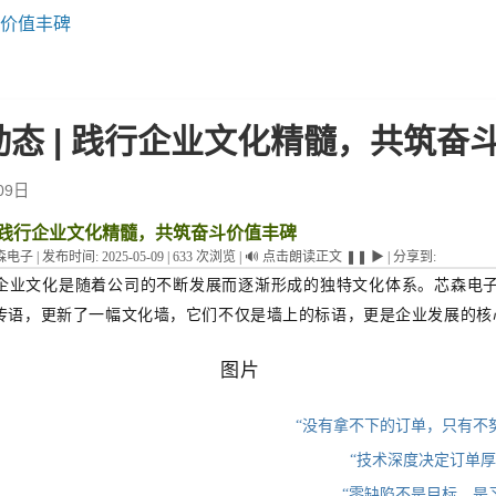
斗价值丰碑
动态 | 践行企业文化精髓，共筑奋
09日
| 践行企业文化精髓，共筑奋斗价值丰碑
森电子
|
发布时间:
2025-05-09
|
633
次浏览
|
🔊
点击朗读正文
❚❚
▶
|
分享到:
企业文化是随着公司的不断发展而逐渐形成的独特文化体系。芯森电
传语，更新了一幅文化墙，它们不仅是墙上的标语，更是企业发展的核
“没有拿不下的订单，只有不
“技术深度决定订单厚
“零缺陷不是目标，是