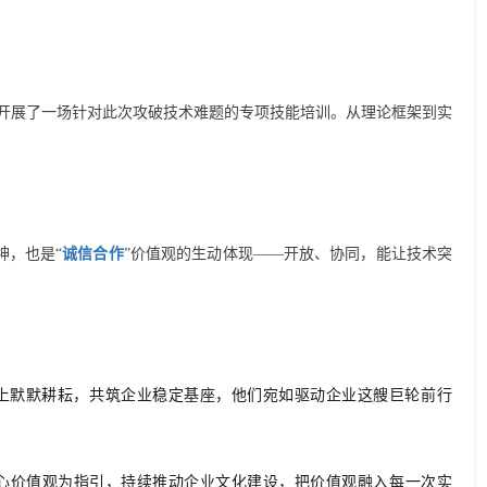
事开展了一场针对此次攻破技术难题的专项技能培训。从理论框架到实
神，
也
是“
诚信合作
”价值观的生动体现——开放、协同，能让技术突
上默默耕耘，共筑企业稳定基座，他们宛如驱动企业这艘巨轮前行
心
价值观为指引，持续推动
企业
文化建设，把价值观融入每一次实