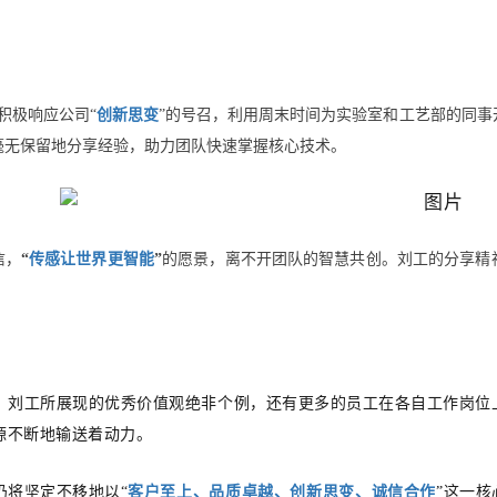
积极响应公司“
创新思变
”的号召，利用周末时间为实验室和工艺部的同
毫无保留地分享经验，助力团队快速掌握核心技术。
信，
“
传感让世界更智能
”
的愿景，离不开团队的智慧共创
。
刘工
的分享精
。
，
刘工
所展现的优秀价值观绝非个例，还有更多的员工在各自工作岗位
源不断地输送着动力
。
仍将坚定不移地以
“
客户至上、品质卓越、创新思变、诚信合作
”
这一核